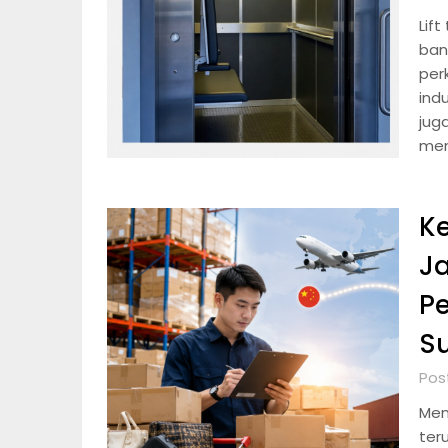
Lift
ban
per
ind
jug
mem
K
Ja
Pe
Su
Pos
Mem
teru