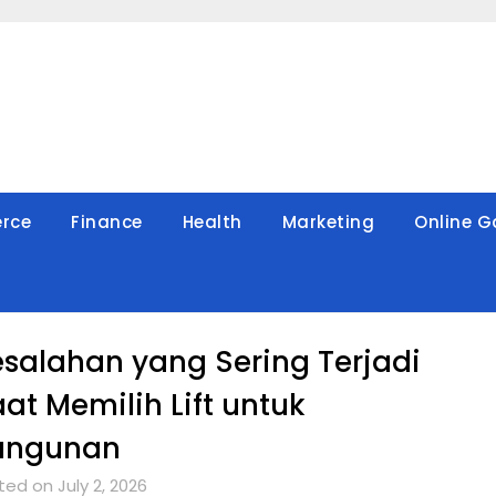
rce
Finance
Health
Marketing
Online 
salahan yang Sering Terjadi
at Memilih Lift untuk
angunan
ed on July 2, 2026