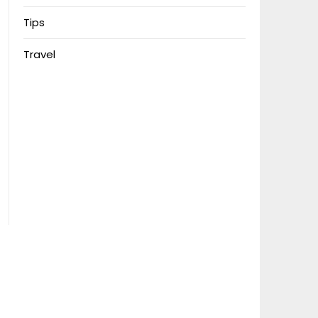
Tips
Travel
Motorbalap.id
Nonton Anime
MerahPutih88
Situs Slot Deposit 5k
Situs Slot Deposit Qris
Anichin
Okekios