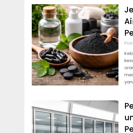
Je
A
Pe
Post
Keb
kes
ora
mem
yan
Pe
un
Pe