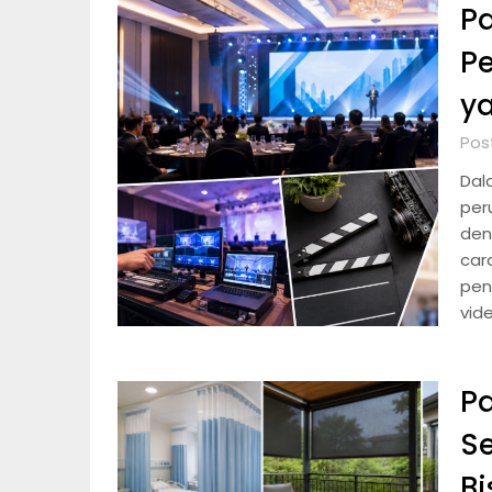
P
Pe
ya
Pos
Dal
per
den
car
pen
vide
Pa
Se
Bi