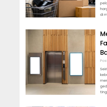
pel
har
di 
Me
Fa
B
Pos
Sei
keb
men
ged
ting