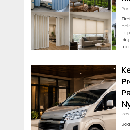
Pos
Tir
pel
dap
hin
rua
K
Pr
Pe
N
Pos
Saa