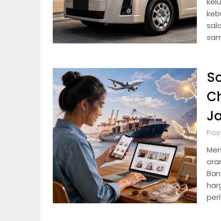
kel
keb
sal
sam
So
C
Ja
Pos
Mem
ora
Ban
harg
per