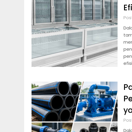
Ef
Post
Dal
tam
men
pen
pen
efis
Pa
Pe
y
Post
Dal