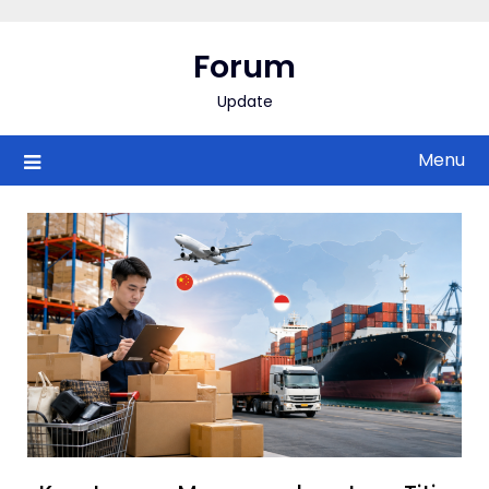
Skip
to
Forum
content
Update
Menu