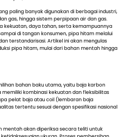
ang paling banyak digunakan di berbagai industri,
 dan gas, hingga sistem perpipaan air dan gas.
da kekuatan, daya tahan, serta kemampuannya
ampai di tangan konsumen, pipa hitam melalui
n terstandarisasi. Artikel ini akan mengulas
ksi pipa hitam, mulai dari bahan mentah hingga
milihan bahan baku utama, yaitu baja karbon
na memiliki kombinasi kekuatan dan fleksibilitas
upa pelat baja atau coil (lembaran baja
itas tertentu sesuai dengan spesifikasi nasional
mentah akan diperiksa secara teliti untuk
 ketidaksesuaian ukuran. Proses pembersihan