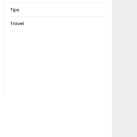
Tips
Travel
Motorbalap.id
Nonton Anime
MerahPutih88
Situs Slot Deposit 5k
Situs Slot Deposit Qris
Anichin
Okekios